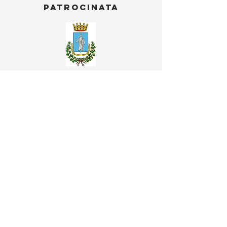
patrocinata
Un
mondo migliore
è possibile,
basta volerlo.
Valutazione con stelle
Facci sapere cosa ne pensi del 
servizio!
Aggiungi un commento