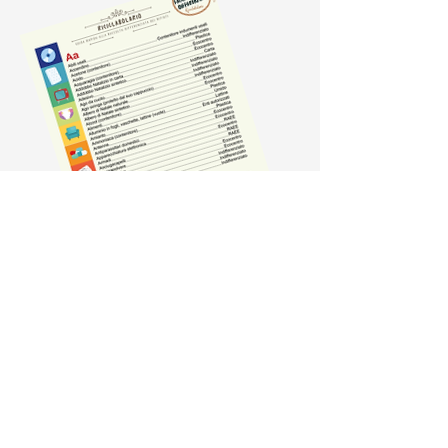
Il Riciclabolario: per saper
separare correttamente i rifiuti
dalla A alla Z
E tanto altro ancora!